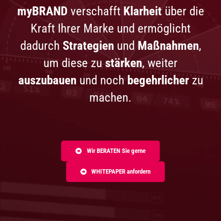
myBRAND
verschafft
Klarheit
über die
Kraft Ihrer Marke und ermöglicht
dadurch
Strategien
und
Maßnahmen
,
um diese zu
stärken
, weiter
auszubauen
und noch
begehrlicher
zu
machen.
Wir BERATEN Sie gerne
WHITEPAPER anfordern