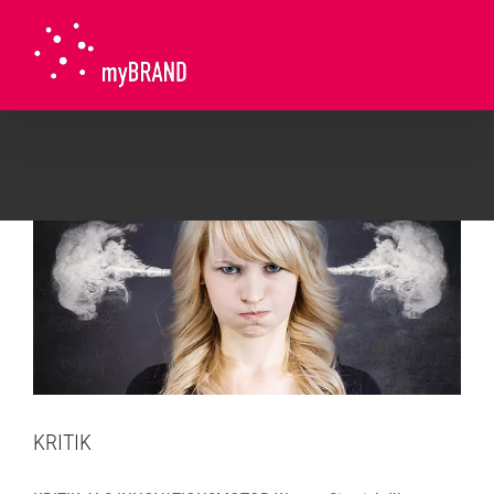
Skip
to
content
KRITIK
Allgemein
KRITIK