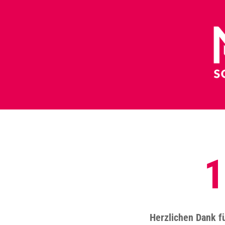
Skip
to
content
1
Herzlichen Dank f